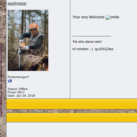
wackyracer
Your very Welcome
__________________
'He who dares wins'
trf member ;-) qy100112bw
Powermonger!!
Status: Offline
Posts: 6617
Date:
Jan 28, 2018