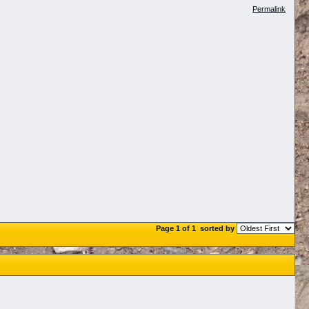
Permalink
Page 1 of 1
sorted by