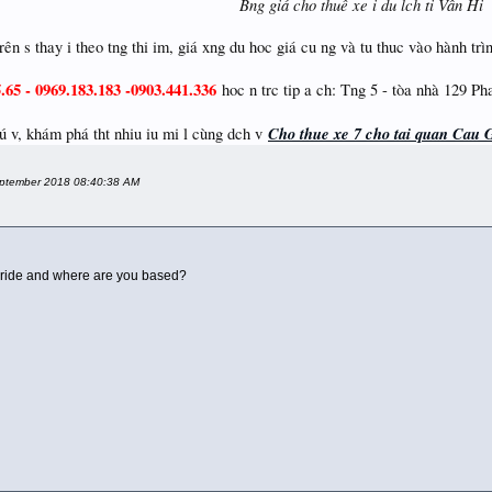
Bng giá cho thuê xe i du lch ti Vân Hi
rên s thay i theo tng thi im, giá xng du hoc giá cu ng và tu thuc vào hành tr
.65 - 0969.183.183 -0903.441.336
hoc n trc tip a ch: Tng 5 - tòa nhà 129 Ph
Cho thue xe 7 cho tai quan Cau 
ú v, khám phá tht nhiu iu mi l cùng dch v
September 2018 08:40:38 AM
 ride and where are you based?