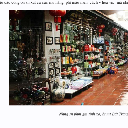
iu các công on sn xut ca các mu hàng, phi màu men, cách v hoa vn, mà nhn
Nhng sn phm gm tinh xo, bt mt Bát Tràn