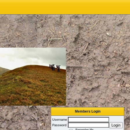
Members Login
Username
Login
Password
Remember Me