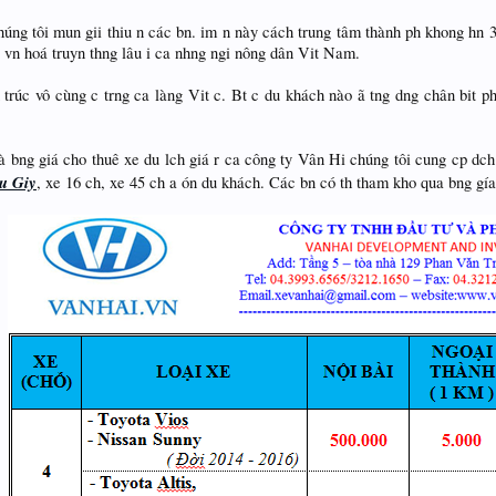
úng tôi mun gii thiu n các bn. im n này cách trung tâm thành ph khong hn 
r vn hoá truyn thng lâu i ca nhng ngi nông dân Vit Nam.
n trúc vô cùng c trng ca làng Vit c. Bt c du khách nào ã tng dng chân bit 
là bng giá cho thuê xe du lch giá r ca công ty Vân Hi chúng tôi cung cp dc
Cu Giy
, xe 16 ch, xe 45 ch a ón du khách. Các bn có th tham kho qua bng gí