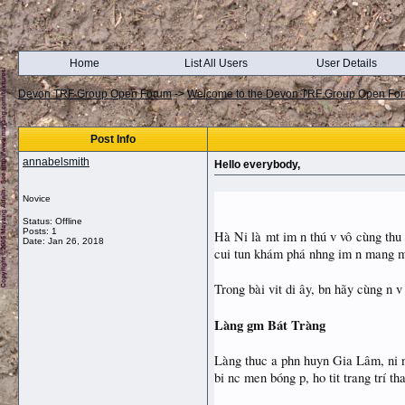
Home
List All Users
User Details
Devon TRF Group Open Forum
->
Welcome to the Devon TRF Group Open Fo
Post Info
annabelsmith
Hello everybody,
Novice
Status: Offline
Posts: 1
Hà Ni là mt im n thú v vô cùng thu
Date:
Jan 26, 2018
cui tun khám phá nhng im n mang m
Trong bài vit di ây, bn hãy cùng n 
Làng gm Bát Tràng
Làng thuc a phn huyn Gia Lâm, ni n
bi nc men bóng p, ho tit trang trí th