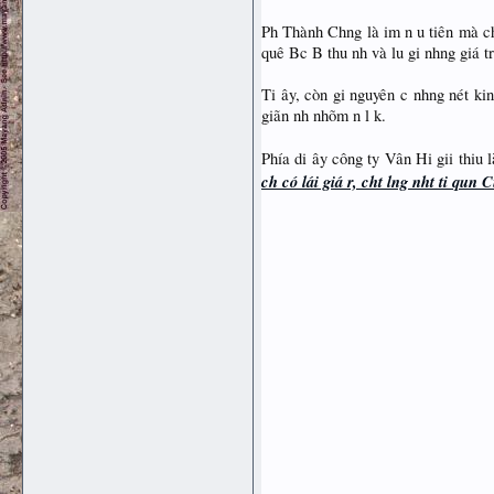
Ph Thành Chng là im n u tiên mà ch
quê Bc B thu nh và lu gi nhng giá t
Ti ây, còn gi nguyên c nhng nét ki
giãn nh nhõm n l k.
Phía di ây công ty Vân Hi gii thiu 
ch có lái giá r, cht lng nht ti qun 