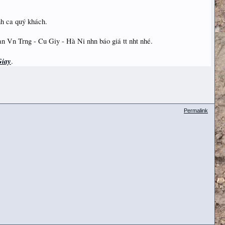
ình ca quý khách.
an Vn Trng - Cu Giy - Hà Ni nhn báo giá tt nht nhé.
Giay
.
Permalink