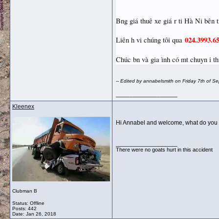
Bng giá thuê xe giá r ti Hà Ni bên t
024.3993.65
Liên h vi chúng tôi qua
Chúc bn và gia ình có mt chuyn i th
-- Edited by annabelsmith on Friday 7th of 
__________________
Kleenex
Hi Annabel and welcome, what do you
__________________
There were no goats hurt in this accident
Clubman B
Status: Offline
Posts: 442
Date:
Jan 26, 2018