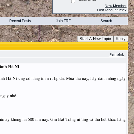
New Member
Lost Account Info?
Recent Posts
Join TRF
Search
Start A New Topic
Reply
Permalink
hành Hà Ni
hành Hà Ni cng có nhng im n rt hp dn. Mùa thu này, hãy dành nhng ngày
 ngay nhé.
 hin ây khong hn 500 nm nay. Gm Bát Tràng ni ting và thu hút khác hàng